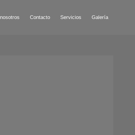
nosotros
Contacto
Servicios
Galería