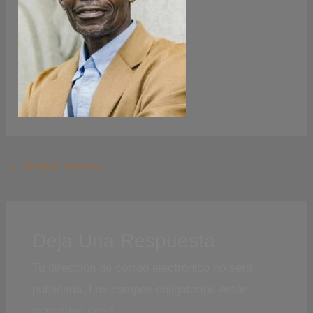
←
Medios anterior
Deja Una Respuesta
Tu dirección de correo electrónico no será
publicada.
Los campos obligatorios están
marcados con
*