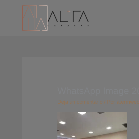
Ir
al
contenido
WhatsApp Image 20
Deja un comentario
/ Por
atermwe