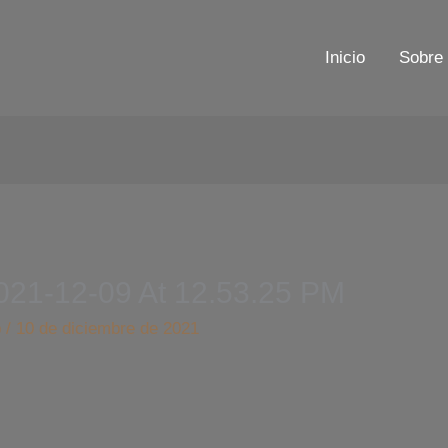
Inicio
Sobre 
21-12-09 At 12.53.25 PM
b
/
10 de diciembre de 2021