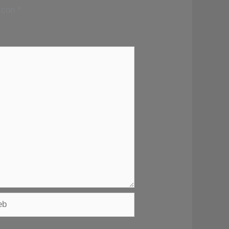
s con
*