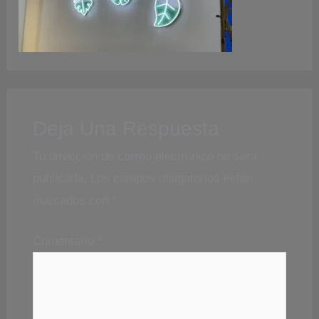
Deja Una Respuesta
Tu dirección de correo electrónico no será
publicada.
Los campos obligatorios están
marcados con
*
Comentario
*