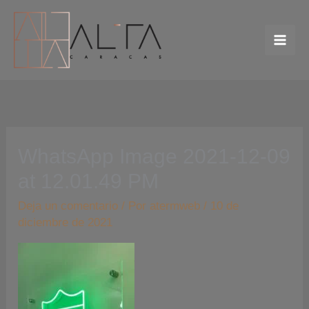
Ir
al
contenido
WhatsApp Image 2021-12-09
at 12.01.49 PM
Deja un comentario
/ Por
atermweb
/
10 de
diciembre de 2021