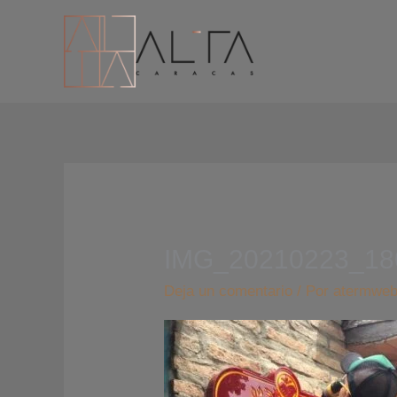
Ir
al
contenido
IMG_20210223_18
Deja un comentario
/ Por
atermwe