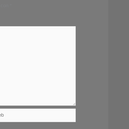
s con
*