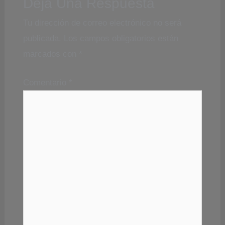
Deja Una Respuesta
Tu dirección de correo electrónico no será
publicada.
Los campos obligatorios están
marcados con
*
Comentario
*