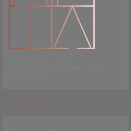
https://altacaracas.com/wp-
content/uploads/2021/12/cropped-cropped-
ALTAisotipo.png
←
Medios anterior