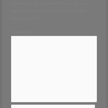
Tu dirección de correo electrónico no será
publicada.
Los campos obligatorios están
marcados con
*
Comentario
*