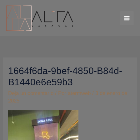
Ir
al
contenido
1664f6da-9bef-4850-B84d-
B1440e6e59b3
Deja un comentario
/ Por
atermweb
/
3 de enero de
2025