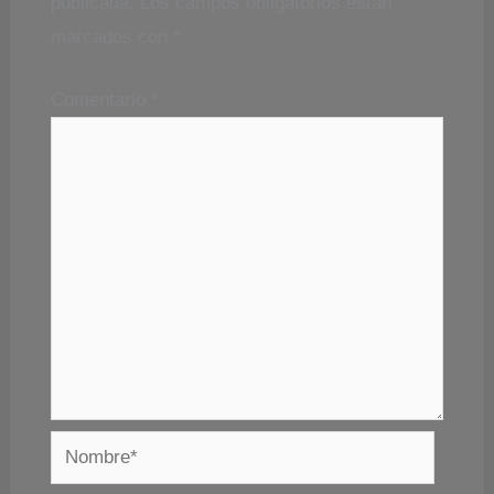
publicada.
Los campos obligatorios están
marcados con
*
Comentario
*
Nombre*